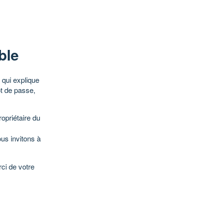
ble
qui explique
ot de passe,
opriétaire du
ous invitons à
ci de votre