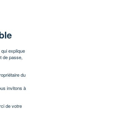
ble
qui explique
ot de passe,
opriétaire du
ous invitons à
ci de votre