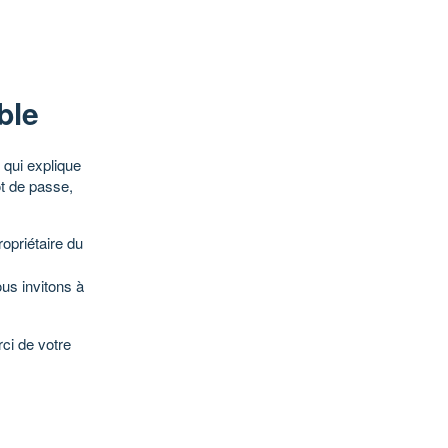
ble
qui explique
ot de passe,
opriétaire du
ous invitons à
ci de votre