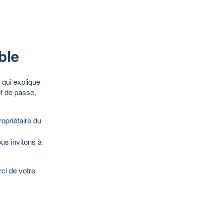
ble
qui explique
ot de passe,
opriétaire du
ous invitons à
ci de votre