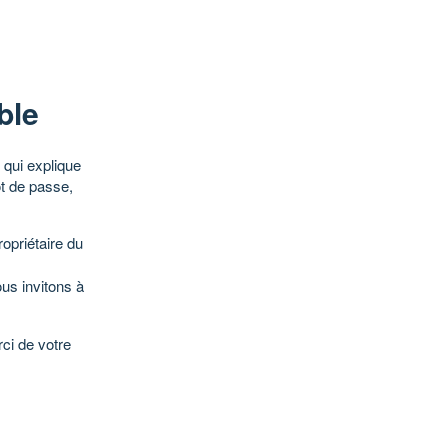
ble
qui explique
ot de passe,
opriétaire du
ous invitons à
ci de votre