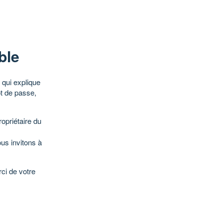
ble
qui explique
ot de passe,
opriétaire du
ous invitons à
ci de votre